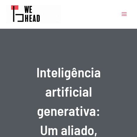
Ir
MAIN
para
MENU
o
conteúdo
Inteligência
artificial
generativa:
Um aliado,